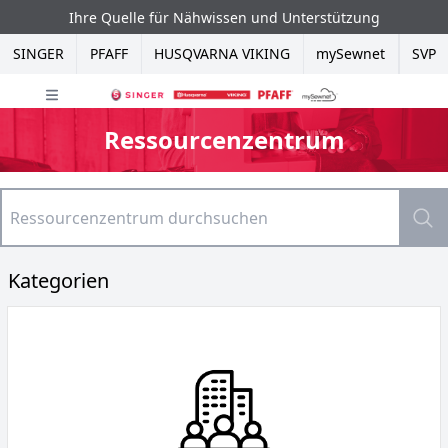
Ihre Quelle für Nähwissen und Unterstützung
SINGER
PFAFF
HUSQVARNA VIKING
mySewnet
SVP
Hauptmenü öffnen
Ressourcenzentrum
Kategorien